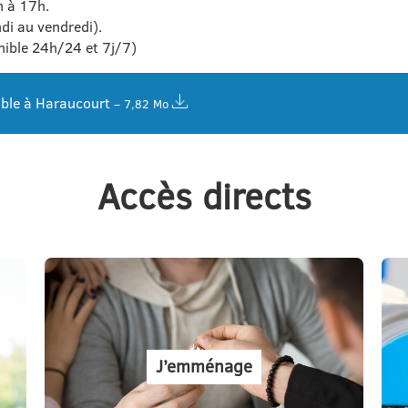
h à 17h.
di au vendredi).
ible 24h/24 et 7j/7)
able à Haraucourt
– 7,82 Mo
Accès directs
J’emménage