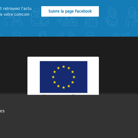
t retrouvez l’actu
Suivre la page Facebook
de votre comcom :
des
Ce site internet a été cofinancé par
l’Union européenne avec le Fonds
Européen de Développement Régional
à hauteur de 12 572€