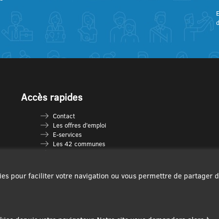
E
Accès rapides
Contact
Les offres d’emploi
E-services
Les 42 communes
Je vais en déchèterie
Les multi-accueils
Espace France Services
ies pour faciliter votre navigation ou vous permettre de partager 
Les séniors
L’infolettre Com’Vous
Le guide des activités
Plan du site