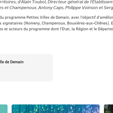
𝘳𝘳𝘪𝘵𝘰𝘪𝘳𝘦𝘴, 𝘥’𝘈𝘭𝘢𝘪𝘯 𝘛𝘰𝘶𝘣𝘰𝘭, 𝘋𝘪𝘳𝘦𝘤𝘵𝘦𝘶𝘳 𝘨𝘦́𝘯𝘦́𝘳𝘢𝘭 𝘥𝘦 𝘭’𝘌́𝘵𝘢𝘣𝘭𝘪𝘴𝘴
𝘴 𝘦𝘵 𝘊𝘩𝘢𝘮𝘱𝘦𝘯𝘰𝘶𝘹, 𝘈𝘯𝘵𝘰𝘯𝘺 𝘊𝘢𝘱𝘴, 𝘗𝘩𝘪𝘭𝘪𝘱𝘱𝘦 𝘝𝘰𝘪𝘯𝘴𝘰𝘯 𝘦𝘵 𝘚𝘦𝘳
du programme Petites Villes de Demain, avec l’objectif d’améliorer
 signataires (Nomeny, Champenoux, Bouxières-aux-Chênes). Ell
es et acteurs du programme dont l’Etat, la Région et le Départ
lle de Demain