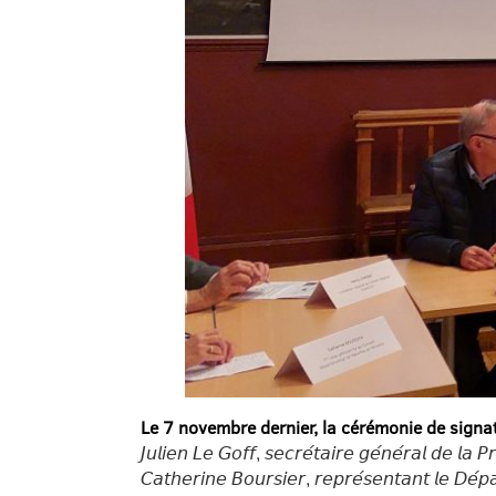
Le 7 novembre dernier, la cérémonie de signat
𝘑𝘶𝘭𝘪𝘦𝘯 𝘓𝘦 𝘎𝘰𝘧𝘧, 𝘴𝘦𝘤𝘳𝘦́𝘵𝘢𝘪𝘳𝘦 𝘨𝘦́𝘯𝘦́𝘳𝘢𝘭 𝘥𝘦 𝘭
𝘊𝘢𝘵𝘩𝘦𝘳𝘪𝘯𝘦 𝘉𝘰𝘶𝘳𝘴𝘪𝘦𝘳, 𝘳𝘦𝘱𝘳𝘦́𝘴𝘦𝘯𝘵𝘢𝘯𝘵 𝘭𝘦 𝘋