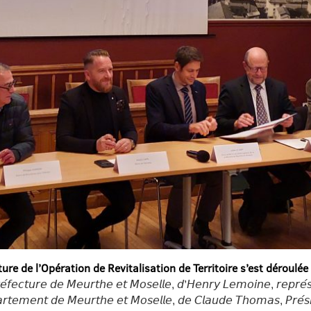
ure de l’Opération de Revitalisation de Territoire s’est déroulée
 𝘗𝘳𝘦́𝘧𝘦𝘤𝘵𝘶𝘳𝘦 𝘥𝘦 𝘔𝘦𝘶𝘳𝘵𝘩𝘦 𝘦𝘵 𝘔𝘰𝘴𝘦𝘭𝘭𝘦, 𝘥’𝘏𝘦𝘯𝘳𝘺 𝘓𝘦𝘮𝘰𝘪𝘯𝘦, 𝘳𝘦𝘱𝘳𝘦́
𝘦́𝘱𝘢𝘳𝘵𝘦𝘮𝘦𝘯𝘵 𝘥𝘦 𝘔𝘦𝘶𝘳𝘵𝘩𝘦 𝘦𝘵 𝘔𝘰𝘴𝘦𝘭𝘭𝘦, 𝘥𝘦 𝘊𝘭𝘢𝘶𝘥𝘦 𝘛𝘩𝘰𝘮𝘢𝘴, 𝘗𝘳