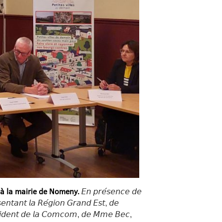
 à la mairie de Nomeny.
𝘌𝘯 𝘱𝘳𝘦́𝘴𝘦𝘯𝘤𝘦 𝘥𝘦
𝘴𝘦𝘯𝘵𝘢𝘯𝘵 𝘭𝘢 𝘙𝘦́𝘨𝘪𝘰𝘯 𝘎𝘳𝘢𝘯𝘥 𝘌𝘴𝘵, 𝘥𝘦
𝘦́𝘴𝘪𝘥𝘦𝘯𝘵 𝘥𝘦 𝘭𝘢 𝘊𝘰𝘮𝘤𝘰𝘮, 𝘥𝘦 𝘔𝘮𝘦 𝘉𝘦𝘤,