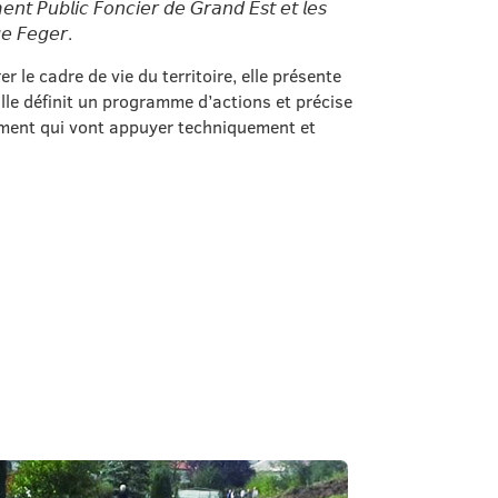
𝘦𝘮𝘦𝘯𝘵 𝘗𝘶𝘣𝘭𝘪𝘤 𝘍𝘰𝘯𝘤𝘪𝘦𝘳 𝘥𝘦 𝘎𝘳𝘢𝘯𝘥 𝘌𝘴𝘵 𝘦𝘵 𝘭𝘦𝘴
𝘦 𝘍𝘦𝘨𝘦𝘳.
 le cadre de vie du territoire, elle présente
e définit un programme d’actions et précise
ement qui vont appuyer techniquement et