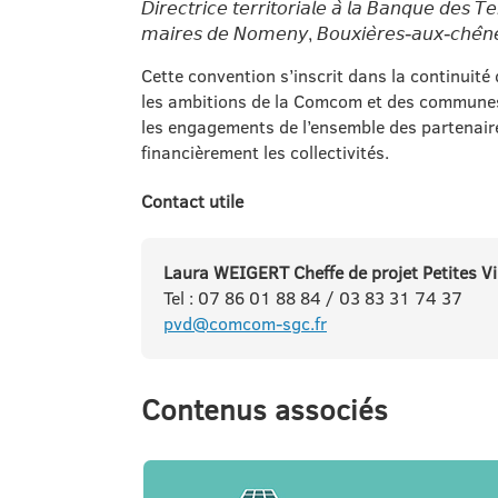
𝘋𝘪𝘳𝘦𝘤𝘵𝘳𝘪𝘤𝘦 𝘵𝘦𝘳𝘳𝘪𝘵𝘰𝘳𝘪𝘢𝘭𝘦 𝘢̀ 𝘭𝘢 𝘉𝘢𝘯𝘲𝘶𝘦 𝘥𝘦𝘴 𝘛
𝘮𝘢𝘪𝘳𝘦𝘴 𝘥𝘦 𝘕𝘰𝘮𝘦𝘯𝘺, 𝘉𝘰𝘶𝘹𝘪𝘦̀𝘳𝘦𝘴-𝘢𝘶𝘹-𝘤𝘩𝘦̂𝘯𝘦
Cette convention s’inscrit dans la continuité 
les ambitions de la Comcom et des communes
les engagements de l’ensemble des partenair
financièrement les collectivités.
Contact utile
Laura WEIGERT Cheffe de projet Petites Vi
Tel : 07 86 01 88 84 / 03 83 31 74 37
pvd@comcom-sgc.fr
Contenus associés