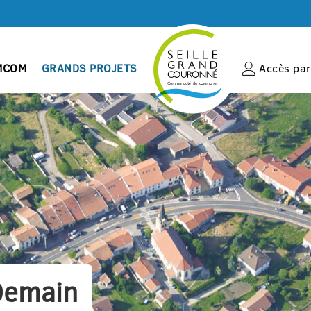
MCOM
GRANDS PROJETS
Accès par 
 Demain