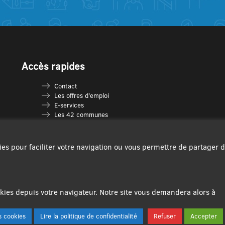
Accès rapides
Contact
Les offres d’emploi
E-services
Les 42 communes
Je vais en déchèterie
Les multi-accueils
Espace France Services
ies pour faciliter votre navigation ou vous permettre de partager 
Les séniors
L’infolettre Com’Vous
Le guide des activités
Plan du site
ies depuis votre navigateur. Notre site vous demandera alors à
 cookies
Lire la politique de confidentialité
Refuser
Accepter