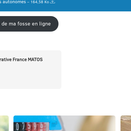
es autonomes
– 164,58 Ko
 de ma fosse en ligne
trative France MATOS