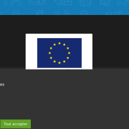
des
Ce site internet a été cofinancé par
l’Union européenne avec le Fonds
Européen de Développement Régional
à hauteur de 12 572€
Tout accepter