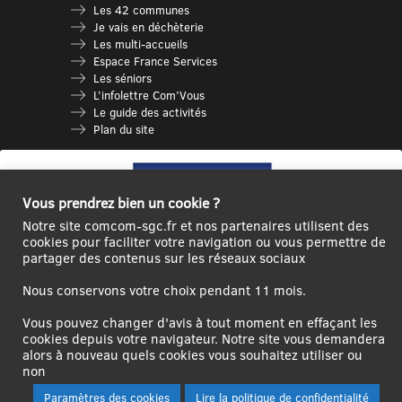
Les 42 communes
Je vais en déchèterie
Les multi-accueils
Espace France Services
Les séniors
L’infolettre Com’Vous
Le guide des activités
Plan du site
Vous prendrez bien un cookie ?
Notre site comcom-sgc.fr et nos partenaires utilisent des
cookies pour faciliter votre navigation ou vous permettre de
partager des contenus sur les réseaux sociaux
Nous conservons votre choix pendant 11 mois.
Ce site internet a été cofinancé par l’Union européenne avec le Fonds
Européen de Développement Régional à hauteur de 12 572€
Vous pouvez changer d'avis à tout moment en effaçant les
cookies depuis votre navigateur. Notre site vous demandera
Se
Créer un
Contact
Plan
Mentions
alors à nouveau quels cookies vous souhaitez utiliser ou
connecter|Se
compte
du
légales
non
déconnecter
utilisateur
site
Paramètres des cookies
Lire la politique de confidentialité