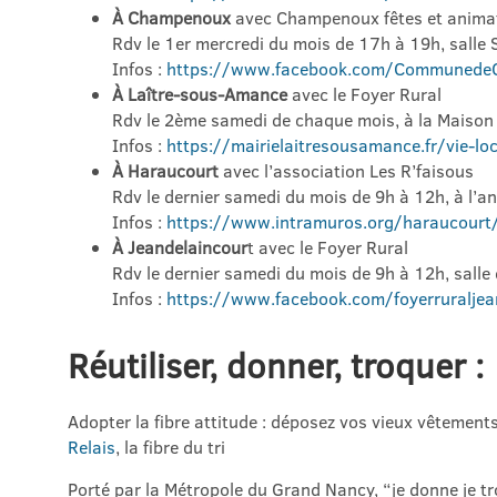
À Champenoux
avec Champenoux fêtes et anima
Rdv le 1er mercredi du mois de 17h à 19h, salle 
Infos :
https://www.facebook.com/Communede
À Laître-sous-Amance
avec le Foyer Rural
Rdv le 2ème samedi de chaque mois, à la Maison 
Infos :
https://mairielaitresousamance.fr/vie-lo
À Haraucourt
avec l’association Les R’faisous
Rdv le dernier samedi du mois de 9h à 12h, à l’a
Infos :
https://www.intramuros.org/haraucourt/
À Jeandelaincour
t avec le Foyer Rural
Rdv le dernier samedi du mois de 9h à 12h, salle
Infos :
https://www.facebook.com/foyerruraljea
Réutiliser, donner, troquer :
Adopter la fibre attitude : déposez vos vieux vêtement
Relais
, la fibre du tri
Porté par la Métropole du Grand Nancy, “je donne je tro