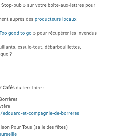
 Stop-pub » sur votre boîte-aux-lettres pour
ement auprès des
producteurs locaux
Too good to go
» pour récupérer les invendus
llants, essuie-tout, débarbouillettes,
ique ?
r Cafés
du territoire :
Borrères
ytère
s/edouard-et-compagnie-de-borreres
son Pour Tous (salle des fêtes)
urseille