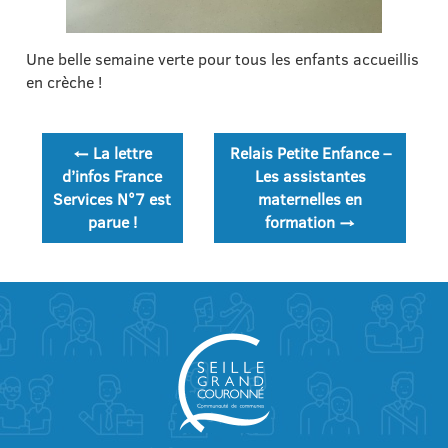
Une belle semaine verte pour tous les enfants accueillis
en crèche !
Navigation
←
La lettre
Relais Petite Enfance –
de
d’infos France
Les assistantes
Services N°7 est
maternelles en
l’article
parue !
formation
→