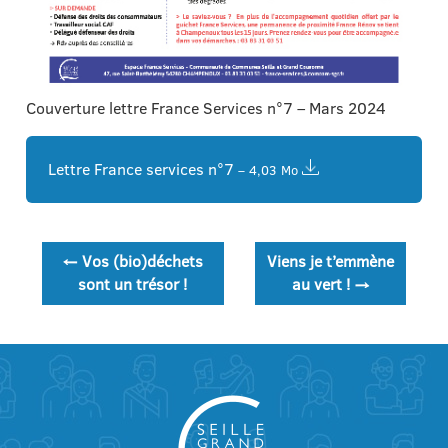
Couverture lettre France Services n°7 – Mars 2024
Lettre France services n°7
– 4,03 Mo
Navigation
←
Vos (bio)déchets
Viens je t’emmène
de
sont un trésor !
au vert !
→
l’article