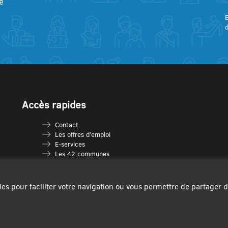
e
E
Accès rapides
Contact
Les offres d’emploi
E-services
Les 42 communes
Je vais en déchèterie
Les multi-accueils
Espace France Services
ies pour faciliter votre navigation ou vous permettre de partager 
Les séniors
L’infolettre Com’Vous
Le guide des activités
Plan du site