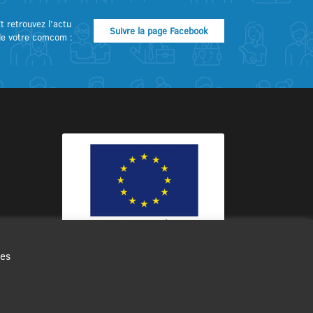
t retrouvez l’actu
Suivre la page Facebook
de votre comcom :
des
Ce site internet a été cofinancé par
l’Union européenne avec le Fonds
Européen de Développement Régional
à hauteur de 12 572€