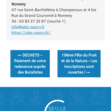
Nomeny
47 rue Saint-Barthélémy à Champenoux et 4 bis
Rue du Grand Couronné à Nomeny
Tel : 03 83 37 25 87 (touche 1)
info@alec-nancy.fr
https://alec-nancy.fr/
Navigation
←
DECHETS –
19ème Fête du Fruit
de
Paiement de votre
et de la Nature – Les
redevance auprès
inscriptions sont
l’article
des Buralistes
ouvertes !
→