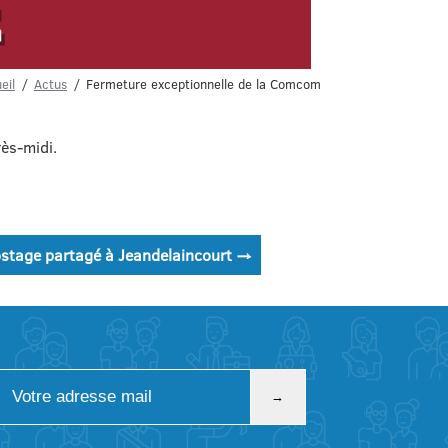
eil
Actus
Fermeture exceptionnelle de la Comcom
ès-midi.
stage partagé à Jeandelaincourt
→