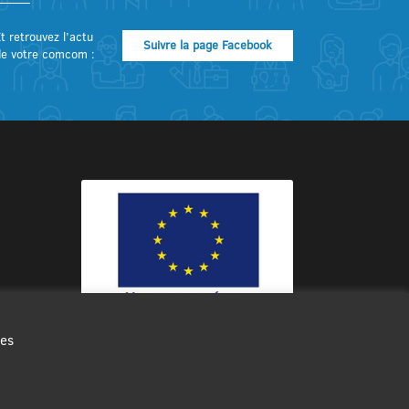
t retrouvez l’actu
Suivre la page Facebook
de votre comcom :
des
Ce site internet a été cofinancé par
l’Union européenne avec le Fonds
Européen de Développement Régional
à hauteur de 12 572€