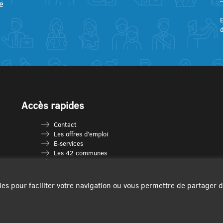
e
E
Accès rapides
Contact
Les offres d’emploi
E-services
Les 42 communes
Je vais en déchèterie
Les multi-accueils
Espace France Services
ies pour faciliter votre navigation ou vous permettre de partager 
Les séniors
L’infolettre Com’Vous
Le guide des activités
Plan du site