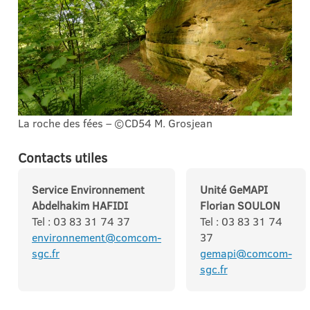
La roche des fées – ©CD54 M. Grosjean
Contacts utiles
Service Environnement
Unité GeMAPI
Abdelhakim HAFIDI
Florian SOULON
Tel : 03 83 31 74 37
Tel : 03 83 31 74
environnement@comcom-
37
sgc.fr
gemapi@comcom-
sgc.fr