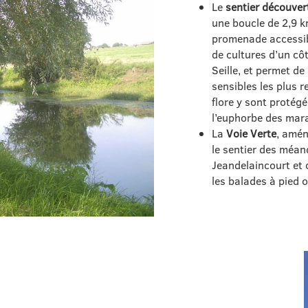
Le
sentier découvert
une boucle de 2,9 k
promenade accessibl
de cultures d’un côt
Seille, et permet de
sensibles les plus r
flore y sont protég
l’euphorbe des mara
La
Voie Verte
, amén
le sentier des méan
Jeandelaincourt et 
les balades à pied o