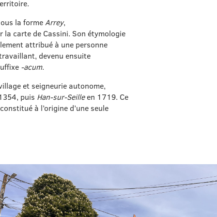
rritoire.
sous la forme
Arrey
,
r la carte de Cassini. Son étymologie
alement attribué à une personne
travaillant, devenu ensuite
uffixe
‑acum
.
 village et seigneurie autonome,
1354, puis
Han‑sur‑Seille
en 1719. Ce
nstitué à l’origine d’une seule