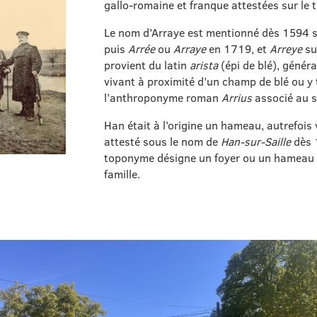
gallo‑romaine et franque attestées sur le te
Le nom d’Arraye est mentionné dès 1594 
puis
Arrée
ou
Arraye
en 1719, et
Arreye
su
provient du latin
arista
(épi de blé), génér
vivant à proximité d’un champ de blé ou y 
l’anthroponyme roman
Arrius
associé au s
Han était à l’origine un hameau, autrefois
attesté sous le nom de
Han‑sur‑Saille
dès 
toponyme désigne un foyer ou un hameau co
famille.