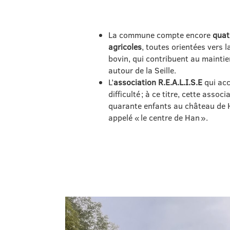
La commune compte encore
quat
agricoles
, toutes orientées vers l
bovin, qui contribuent au maintie
autour de la Seille.
L’
association R.E.A.L.I.S.E
qui ac
difficulté ; à ce titre, cette assoc
quarante enfants au château d
appelé « le centre de Han ».