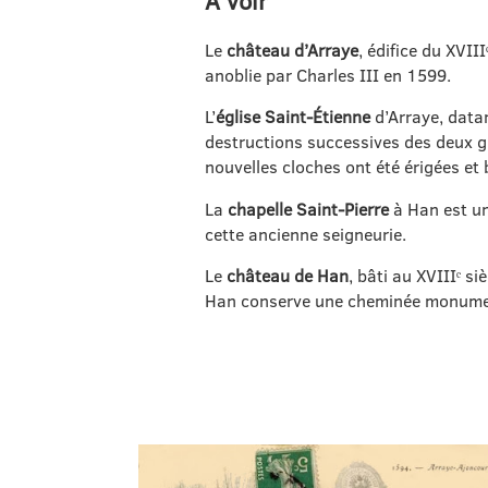
À voir
Le
château d’Arraye
, édifice du XVIII
anoblie par Charles III en 1599.
L’
église Saint‑Étienne
d’Arraye, datan
destructions successives des deux gu
nouvelles cloches ont été érigées et
La
chapelle Saint‑Pierre
à Han est un
cette ancienne seigneurie.
Le
château de Han
, bâti au XVIIIᵉ si
Han conserve une cheminée monument