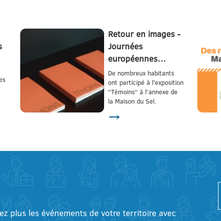
Retour en images -
s
Journées
européennes…
De nombreux habitants
es
ont participé à l’exposition
“Témoins“ à l’annexe de
la Maison du Sel.
→
tez plus les événements de votre territoire avec