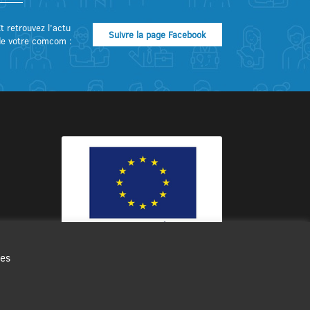
t retrouvez l’actu
Suivre la page Facebook
de votre comcom :
des
Ce site internet a été cofinancé par
l’Union européenne avec le Fonds
Européen de Développement Régional
à hauteur de 12 572€