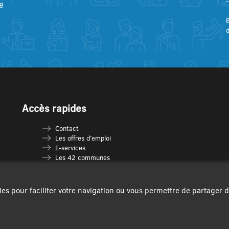
e
E
Accès rapides
Contact
Les offres d’emploi
E-services
Les 42 communes
Je vais en déchèterie
Les multi-accueils
Espace France Services
ies pour faciliter votre navigation ou vous permettre de partager 
Les séniors
L’infolettre Com’Vous
Le guide des activités
Plan du site