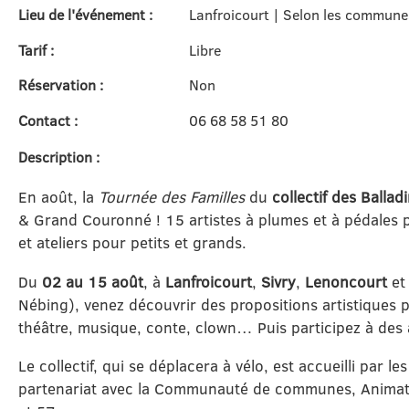
Lieu de l'événement :
Lanfroicourt | Selon les communes
Tarif :
Libre
Réservation :
Non
Contact :
06 68 58 51 80
Description :
En août, la
Tournée des Familles
du
collectif des Ballad
& Grand Couronné ! 15 artistes à plumes et à pédales 
et ateliers pour petits et grands.
Du
02 au 15 août
, à
Lanfroicourt
,
Sivry
,
Lenoncourt
e
Nébing), venez découvrir des propositions artistiques po
théâtre, musique, conte, clown… Puis participez à des 
Le collectif, qui se déplacera à vélo, est accueilli par le
partenariat avec la Communauté de communes, Animatio