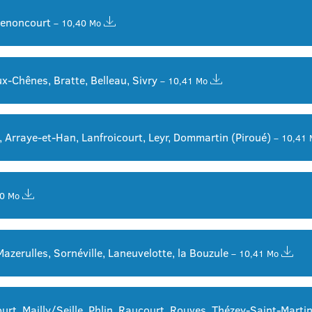
Lenoncourt
– 10,40 Mo
x-Chênes, Bratte, Belleau, Sivry
– 10,41 Mo
 Arraye-et-Han, Lanfroicourt, Leyr, Dommartin (Piroué)
– 10,41 
40 Mo
Mazerulles, Sornéville, Laneuvelotte, la Bouzule
– 10,41 Mo
ourt, Mailly/Seille, Phlin, Raucourt, Rouves, Thézey-Saint-Mar