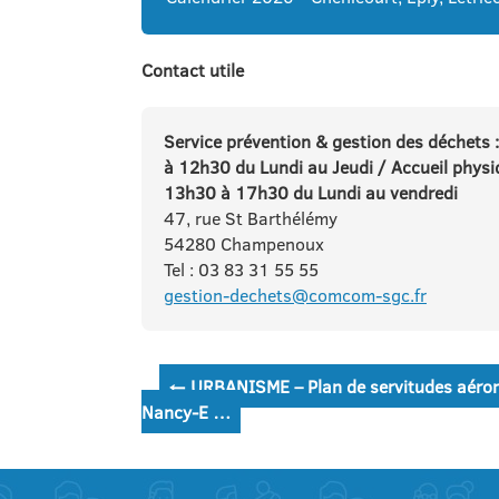
Contact utile
Service prévention & gestion des déchets :
à 12h30 du Lundi au Jeudi / Accueil physi
13h30 à 17h30 du Lundi au vendredi
47, rue St Barthélémy
54280 Champenoux
Tel : 03 83 31 55 55
gestion-dechets@comcom-sgc.fr
Navigation
←
URBANISME – Plan de servitudes aéron
Nancy-E …
de
l’article