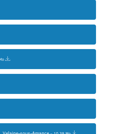
Mo
tin, Velaine-sous-Amance
– 10,39 Mo