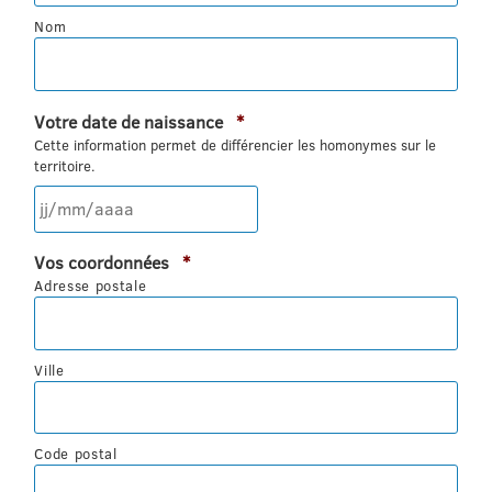
Nom
Obligatoire
Votre date de naissance
*
Cette information permet de différencier les homonymes sur le
territoire.
JJ
Obligatoire
Vos coordonnées
*
slash
Adresse postale
MM
slash
AAAA
Ville
Code postal