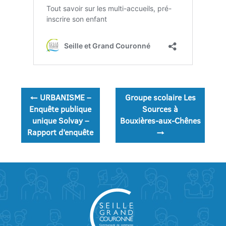
Navigation
←
URBANISME –
Groupe scolaire Les
de
Enquête publique
Sources à
unique Solvay –
Bouxières‑aux‑Chênes
l’article
Rapport d’enquête
→