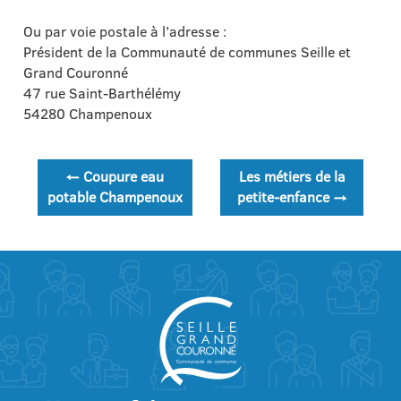
Ou par voie postale à l’adresse :
Président de la Communauté de communes Seille et
Grand Couronné
47 rue Saint-Barthélémy
54280 Champenoux
Navigation
←
Coupure eau
Les métiers de la
de
potable Champenoux
petite-enfance
→
l’article