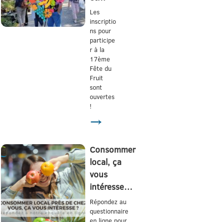
Les
inscriptio
ns pour
participe
r à la
17ème
Fête du
Fruit
sont
ouvertes
!
→
Consommer
local, ça
vous
intéresse…
Répondez au
questionnaire
en ligne pour