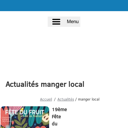
Menu
Actualités manger local
Accueil
Actualités
/ manger local
19ème
Fête
du