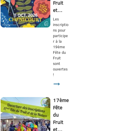
Fruit
et…
Les
inscriptio
ns pour
participe
r à la
19ème
Fête du
Fruit
sont
ouvertes
!
→
17ème
Fête
du
Fruit
et…