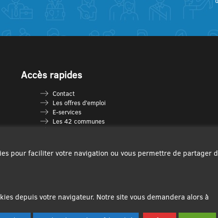
Accès rapides
Contact
Les offres d’emploi
E-services
Les 42 communes
Je vais en déchèterie
Les multi-accueils
Espace France Services
ies pour faciliter votre navigation ou vous permettre de partager 
Les séniors
L’infolettre Com’Vous
Le guide des activités
Plan du site
ies depuis votre navigateur. Notre site vous demandera alors à