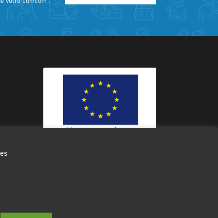
de votre comcom :
des
Ce site internet a été cofinancé par
l’Union européenne avec le Fonds
Européen de Développement Régional
à hauteur de 12 572€