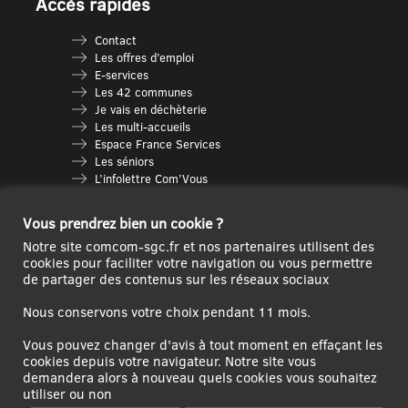
Accès rapides
Contact
Les offres d’emploi
E-services
Les 42 communes
Je vais en déchèterie
Les multi-accueils
Espace France Services
Les séniors
L’infolettre Com’Vous
Le guide des activités
Plan du site
Vous prendrez bien un cookie ?
Notre site comcom-sgc.fr et nos partenaires utilisent des
cookies pour faciliter votre navigation ou vous permettre
de partager des contenus sur les réseaux sociaux
Nous conservons votre choix pendant 11 mois.
Vous pouvez changer d'avis à tout moment en effaçant les
cookies depuis votre navigateur. Notre site vous
demandera alors à nouveau quels cookies vous souhaitez
Ce site internet a été cofinancé par l’Union européenne avec le Fonds
utiliser ou non
Européen de Développement Régional à hauteur de 12 572€