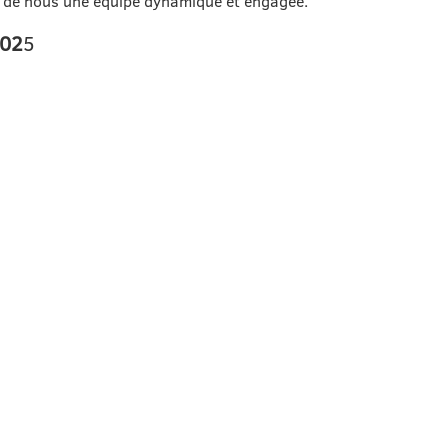
ant de nous une équipe dynamique et engagée.
202
5