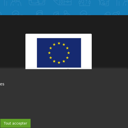
des
Ce site internet a été cofinancé par
l’Union européenne avec le Fonds
Européen de Développement Régional
à hauteur de 12 572€
Tout accepter