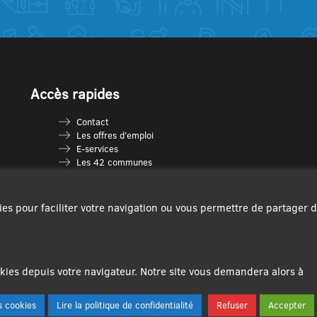
Accès rapides
Contact
Les offres d’emploi
E-services
Les 42 communes
Je vais en déchèterie
Les multi-accueils
Espace France Services
ies pour faciliter votre navigation ou vous permettre de partager 
Les séniors
L’infolettre Com’Vous
Le guide des activités
Plan du site
ies depuis votre navigateur. Notre site vous demandera alors à
 cookies
Lire la politique de confidentialité
Refuser
Accepter