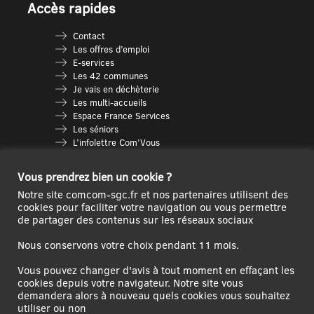
Accès rapides
Contact
Les offres d’emploi
E-services
Les 42 communes
Je vais en déchèterie
Les multi-accueils
Espace France Services
Les séniors
L’infolettre Com’Vous
Le guide des activités
Plan du site
Vous prendrez bien un cookie ?
Notre site comcom-sgc.fr et nos partenaires utilisent des
cookies pour faciliter votre navigation ou vous permettre
de partager des contenus sur les réseaux sociaux
Nous conservons votre choix pendant 11 mois.
Vous pouvez changer d'avis à tout moment en effaçant les
cookies depuis votre navigateur. Notre site vous
demandera alors à nouveau quels cookies vous souhaitez
Ce site internet a été cofinancé par l’Union européenne avec le Fonds
utiliser ou non