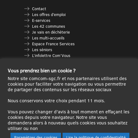
Contact
Les offres d’emploi
E-services
Les 42 communes
Je vais en déchèterie
Les multi-accueils
Espace France Services
Les séniors
L’infolettre Com’Vous
Le guide des activités
Plan du site
Vous prendrez bien un cookie ?
Notre site comcom-sgc.fr et nos partenaires utilisent des
cookies pour faciliter votre navigation ou vous permettre
de partager des contenus sur les réseaux sociaux
Nous conservons votre choix pendant 11 mois.
Vous pouvez changer d'avis à tout moment en effaçant les
cookies depuis votre navigateur. Notre site vous
demandera alors à nouveau quels cookies vous souhaitez
Ce site internet a été cofinancé par l’Union européenne avec le Fonds
utiliser ou non
Européen de Développement Régional à hauteur de 12 572€
Paramètres des cookies
Lire la politique de confidentialité