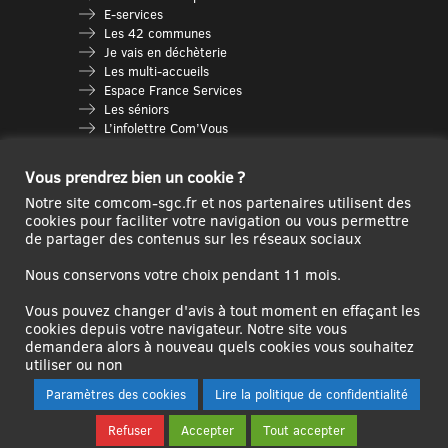
E-services
Les 42 communes
Je vais en déchèterie
Les multi-accueils
Espace France Services
Les séniors
L’infolettre Com’Vous
Le guide des activités
Plan du site
Vous prendrez bien un cookie ?
Notre site comcom-sgc.fr et nos partenaires utilisent des
cookies pour faciliter votre navigation ou vous permettre
de partager des contenus sur les réseaux sociaux
Nous conservons votre choix pendant 11 mois.
Vous pouvez changer d'avis à tout moment en effaçant les
cookies depuis votre navigateur. Notre site vous
demandera alors à nouveau quels cookies vous souhaitez
Ce site internet a été cofinancé par l’Union européenne avec le Fonds
utiliser ou non
Européen de Développement Régional à hauteur de 12 572€
Paramètres des cookies
Lire la politique de confidentialité
Se
Créer un
Contact
Plan
Mentions
Refuser
Accepter
Tout accepter
connecter|Se
compte
du
légales