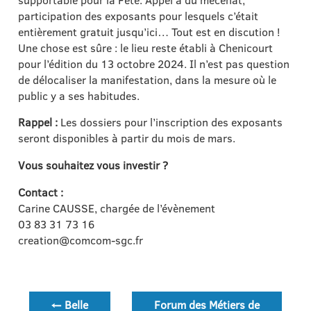
participation des exposants pour lesquels c’était
entièrement gratuit jusqu’ici… Tout est en discution !
Une chose est sûre : le lieu reste établi à Chenicourt
pour l’édition du 13 octobre 2024. Il n’est pas question
de délocaliser la manifestation, dans la mesure où le
public y a ses habitudes.
Rappel :
Les dossiers pour l’inscription des exposants
seront disponibles à partir du mois de mars.
Vous souhaitez vous investir ?
Contact :
Carine CAUSSE, chargée de l’évènement
03 83 31 73 16
creation@comcom-sgc.fr
Navigation
←
Belle
Forum des Métiers de