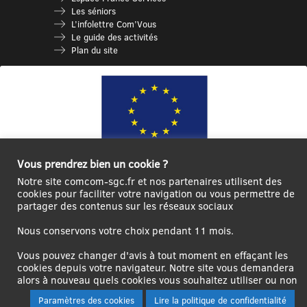
Les séniors
L’infolettre Com’Vous
Le guide des activités
Plan du site
Vous prendrez bien un cookie ?
Notre site comcom-sgc.fr et nos partenaires utilisent des
Ce site internet a été cofinancé par l’Union européenne avec le Fonds
cookies pour faciliter votre navigation ou vous permettre de
Européen de Développement Régional à hauteur de 12 572€
partager des contenus sur les réseaux sociaux
Se
Créer un
Contact
Plan
Mentions
Nous conservons votre choix pendant 11 mois.
connecter|Se
compte
du
légales
déconnecter
utilisateur
site
Vous pouvez changer d'avis à tout moment en effaçant les
cookies depuis votre navigateur. Notre site vous demandera
alors à nouveau quels cookies vous souhaitez utiliser ou non
Paramètres des cookies
Lire la politique de confidentialité