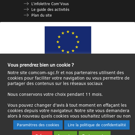
L’infolettre Com’Vous
Le guide des activités
Plan du site
Vous prendrez bien un cookie ?
Notre site comcom-sgc.fr et nos partenaires utilisent des
Ce site internet a été cofinancé par l’Union européenne avec le Fonds
cookies pour faciliter votre navigation ou vous permettre de
Européen de Développement Régional à hauteur de 12 572€
partager des contenus sur les réseaux sociaux
Se
Créer un
Contact
Plan
Mentions
Nous conservons votre choix pendant 11 mois.
connecter|Se
compte
du
légales
déconnecter
utilisateur
site
Vous pouvez changer d'avis à tout moment en effaçant les
cookies depuis votre navigateur. Notre site vous demandera
alors à nouveau quels cookies vous souhaitez utiliser ou non
Paramètres des cookies
Lire la politique de confidentialité