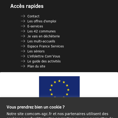
Accès rapides
Contact
Les offres d’emploi
E-services
Les 42 communes
Je vais en déchèterie
Les multi-accueils
Espace France Services
Les séniors
L’infolettre Com’Vous
Le guide des activités
Plan du site
Vous prendrez bien un cookie ?
Notre site comcom-sgc.fr et nos partenaires utilisent des
Ce site internet a été cofinancé par l’Union européenne avec le Fonds