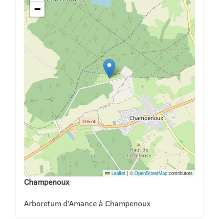
−
Leaflet
|
©
OpenStreetMap
contributors
Champenoux
Arboretum d'Amance à Champenoux