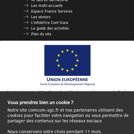
Les multi-accueils
Espace France Services
Les séniors
L’infolettre Com’Vous
Le guide des activités
Plan du site
Ce site internet a été cofinancé par l’Union européenne avec le Fonds
Européen de Développement Régional à hauteur de 12 572€
Vous prendrez bien un cookie ?
Se
Créer un
Contact
Plan
Mentions
Notre site comcom-sgc.fr et nos partenaires utilisent des
connecter|Se
compte
du
légales
cookies pour faciliter votre navigation ou vous permettre de
déconnecter
utilisateur
site
partager des contenus sur les réseaux sociaux
Nous conservons votre choix pendant 11 mois.