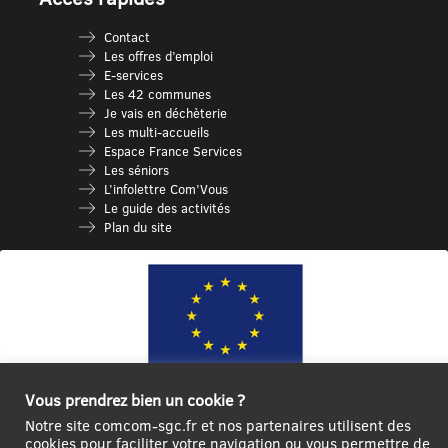
Contact
Les offres d’emploi
E-services
Les 42 communes
Je vais en déchèterie
Les multi-accueils
Espace France Services
Les séniors
L’infolettre Com’Vous
Le guide des activités
Plan du site
Vous prendrez bien un cookie ?
Ce site internet a été cofinancé par l’Union européenne avec le Fonds
Notre site comcom-sgc.fr et nos partenaires utilisent des
Européen de Développement Régional à hauteur de 12 572€
cookies pour faciliter votre navigation ou vous permettre de