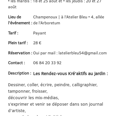
• les mardis : 18 et 25 août et • les jeudis : 20 et 27
août
Lieu de
Champenoux | à l'Atelier Bleu • 4, allée
l'événement :
de l'Arboretum
Tarif :
Payant
Plein tarif :
28 €
Réservation :
Oui par mail : latelierbleu54@gmail.com
Contact :
06 84 20 33 92
Description :
Les Rendez-vous Kré’aktifs au jardin :
Dessiner, coller, écrire, peindre, calligraphier,
tamponner, froisser,
découvrir les mix-médias,
s’exprimer et venir se déposer dans son journal
d’artiste,