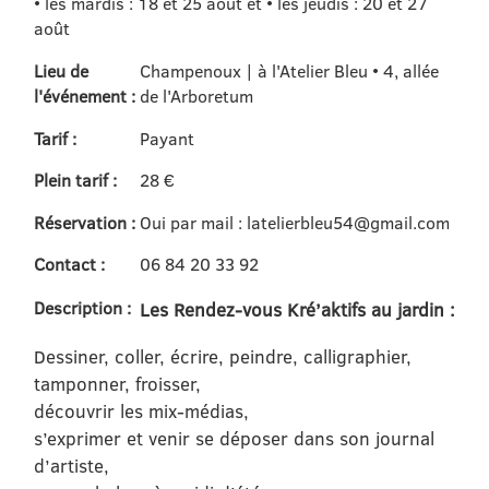
• les mardis : 18 et 25 août et • les jeudis : 20 et 27
août
Lieu de
Champenoux | à l'Atelier Bleu • 4, allée
l'événement :
de l'Arboretum
Tarif :
Payant
Plein tarif :
28 €
Réservation :
Oui par mail : latelierbleu54@gmail.com
Contact :
06 84 20 33 92
Description :
Les Rendez-vous Kré’aktifs au jardin :
Dessiner, coller, écrire, peindre, calligraphier,
tamponner, froisser,
découvrir les mix-médias,
s’exprimer et venir se déposer dans son journal
d’artiste,