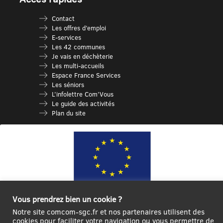
Contact
Les offres d’emploi
E-services
Les 42 communes
Je vais en déchèterie
Les multi-accueils
Espace France Services
Les séniors
L’infolettre Com’Vous
Le guide des activités
Plan du site
Vous prendrez bien un cookie ?
Ce site internet a été cofinancé par l’Union européenne avec le Fonds
Notre site comcom-sgc.fr et nos partenaires utilisent des
Européen de Développement Régional à hauteur de 12 572€
cookies pour faciliter votre navigation ou vous permettre de