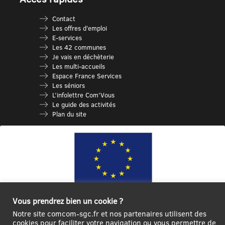
Contact
Les offres d’emploi
E-services
Les 42 communes
Je vais en déchèterie
Les multi-accueils
Espace France Services
Les séniors
L’infolettre Com’Vous
Le guide des activités
Plan du site
Vous prendrez bien un cookie ?
Ce site internet a été cofinancé par l’Union européenne avec le Fonds
Notre site comcom-sgc.fr et nos partenaires utilisent des
Européen de Développement Régional à hauteur de 12 572€
cookies pour faciliter votre navigation ou vous permettre de