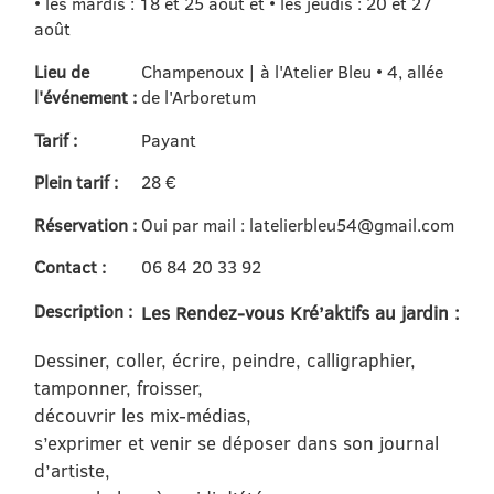
• les mardis : 18 et 25 août et • les jeudis : 20 et 27
août
Lieu de
Champenoux | à l'Atelier Bleu • 4, allée
l'événement :
de l'Arboretum
Tarif :
Payant
Plein tarif :
28 €
Réservation :
Oui par mail : latelierbleu54@gmail.com
Contact :
06 84 20 33 92
Description :
Les Rendez-vous Kré’aktifs au jardin :
Dessiner, coller, écrire, peindre, calligraphier,
tamponner, froisser,
découvrir les mix-médias,
s’exprimer et venir se déposer dans son journal
d’artiste,