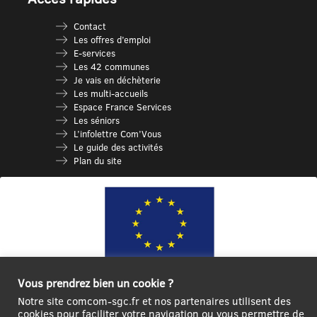
Contact
Les offres d’emploi
E-services
Les 42 communes
Je vais en déchèterie
Les multi-accueils
Espace France Services
Les séniors
L’infolettre Com’Vous
Le guide des activités
Plan du site
Vous prendrez bien un cookie ?
Ce site internet a été cofinancé par l’Union européenne avec le Fonds
Notre site comcom-sgc.fr et nos partenaires utilisent des
Européen de Développement Régional à hauteur de 12 572€
cookies pour faciliter votre navigation ou vous permettre de