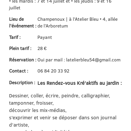
• les mardis : 7 et 14 juillet et • les jeudis : 9 et 16
juillet
Lieu de
Champenoux | à l'Atelier Bleu • 4, allée
l'événement :
de l'Arboretum
Tarif :
Payant
Plein tarif :
28 €
Réservation :
Oui par mail : latelierbleu54@gmail.com
Contact :
06 84 20 33 92
Description :
Les Rendez-vous Kré’aktifs au jardin :
Dessiner, coller, écrire, peindre, calligraphier,
tamponner, froisser,
découvrir les mix-médias,
s’exprimer et venir se déposer dans son journal
d’artiste,