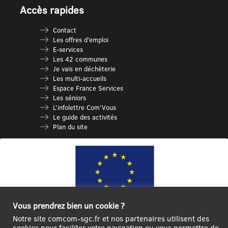
Accès rapides
Contact
Les offres d’emploi
E-services
Les 42 communes
Je vais en déchèterie
Les multi-accueils
Espace France Services
Les séniors
L’infolettre Com’Vous
Le guide des activités
Plan du site
Vous prendrez bien un cookie ?
Notre site comcom-sgc.fr et nos partenaires utilisent des
Ce site internet a été cofinancé par l’Union européenne avec le Fonds
cookies pour faciliter votre navigation ou vous permettre de