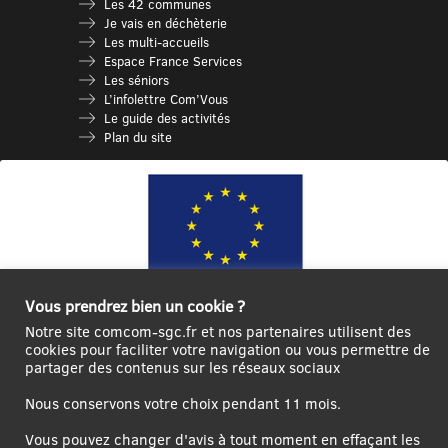
Les 42 communes
Je vais en déchèterie
Les multi-accueils
Espace France Services
Les séniors
L’infolettre Com’Vous
Le guide des activités
Plan du site
Vous prendrez bien un cookie ?
Notre site comcom-sgc.fr et nos partenaires utilisent des
Ce site internet a été cofinancé par l’Union européenne avec le Fonds
cookies pour faciliter votre navigation ou vous permettre de
Européen de Développement Régional à hauteur de 12 572€
partager des contenus sur les réseaux sociaux
Se
Créer un
Contact
Plan
Mentions
Nous conservons votre choix pendant 11 mois.
connecter|Se
compte
du
légales
déconnecter
utilisateur
site
Vous pouvez changer d'avis à tout moment en effaçant les