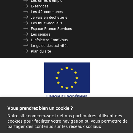
Les offres d’emploi
E-services
Les 42 communes
Je vais en déchèterie
Les multi-accueils
Espace France Services
Les séniors
L’infolettre Com’Vous
Le guide des activités
Plan du site
Vous prendrez bien un cookie ?
Ce site internet a été cofinancé par l’Union européenne avec le Fonds
Européen de Développement Régional à hauteur de 12 572€
Notre site comcom-sgc.fr et nos partenaires utilisent des
cookies pour faciliter votre navigation ou vous permettre de
Se
Créer un
Contact
Plan
Mentions
partager des contenus sur les réseaux sociaux
connecter|Se
compte
du
légales