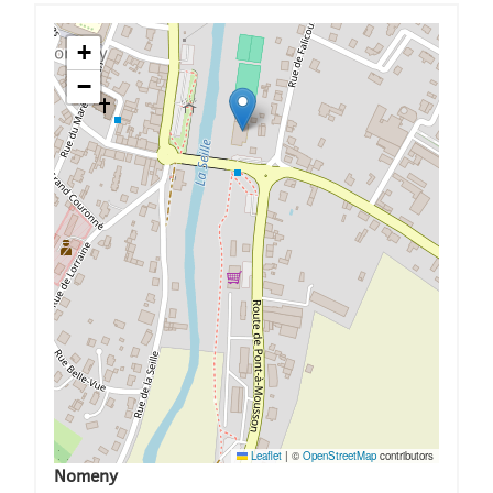
+
−
Leaflet
|
©
OpenStreetMap
contributors
Nomeny