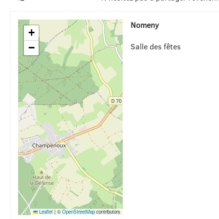
Nomeny
+
Salle des fêtes
−
Leaflet
|
©
OpenStreetMap
contributors