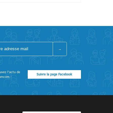
uvez l’actu de
Suivre la page Facebook
omcom :