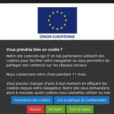
Ce site internet a été cofinancé par l’Union européenne avec le Fonds
Vous prendrez bien un cookie ?
Européen de Développement Régional à hauteur de 12 572€
Notre site comcom-sgc.fr et nos partenaires utilisent des
cookies pour faciliter votre navigation ou vous permettre de
Se
Créer un
Contact
Plan
Mentions
partager des contenus sur les réseaux sociaux
connecter|Se
compte
du
légales
déconnecter
utilisateur
site
Nous conservons votre choix pendant 11 mois.
Vous pouvez changer d'avis à tout moment en effaçant les
cookies depuis votre navigateur. Notre site vous demandera
alors à nouveau quels cookies vous souhaitez utiliser ou non
Paramètres des cookies
Lire la politique de confidentialité
Refuser
Accepter
Tout accepter