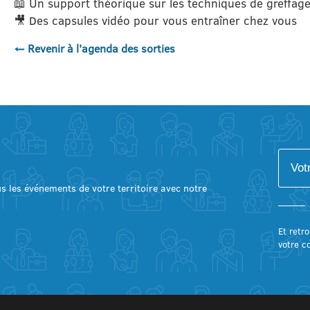
📖 Un support théorique sur les techniques de greffag
🎥 Des capsules vidéo pour vous entraîner chez vous
← Revenir à l'agenda des sorties
lus les événements de votre territoire avec notre
Et retro
votre c