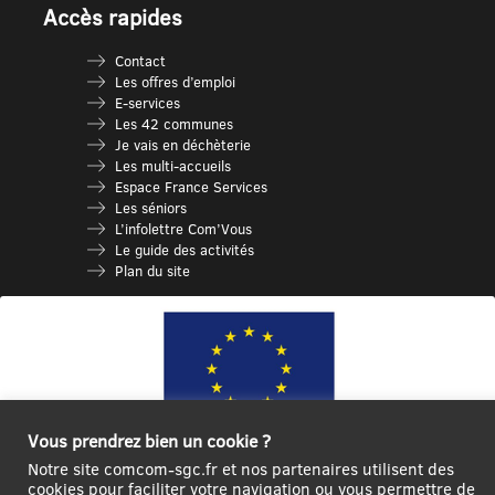
Accès rapides
Contact
Les offres d’emploi
E-services
Les 42 communes
Je vais en déchèterie
Les multi-accueils
Espace France Services
Les séniors
L’infolettre Com’Vous
Le guide des activités
Plan du site
Vous prendrez bien un cookie ?
Notre site comcom-sgc.fr et nos partenaires utilisent des
Ce site internet a été cofinancé par l’Union européenne avec le Fonds
cookies pour faciliter votre navigation ou vous permettre de