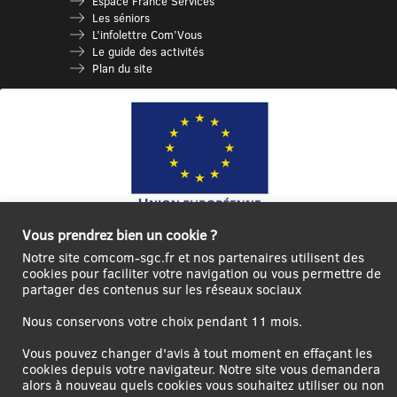
Espace France Services
Les séniors
L’infolettre Com’Vous
Le guide des activités
Plan du site
Vous prendrez bien un cookie ?
Ce site internet a été cofinancé par l’Union européenne avec le Fonds
Notre site comcom-sgc.fr et nos partenaires utilisent des
Européen de Développement Régional à hauteur de 12 572€
cookies pour faciliter votre navigation ou vous permettre de
partager des contenus sur les réseaux sociaux
Se
Créer un
Contact
Plan
Mentions
connecter|Se
compte
du
légales
Nous conservons votre choix pendant 11 mois.
déconnecter
utilisateur
site
Vous pouvez changer d'avis à tout moment en effaçant les
cookies depuis votre navigateur. Notre site vous demandera
alors à nouveau quels cookies vous souhaitez utiliser ou non