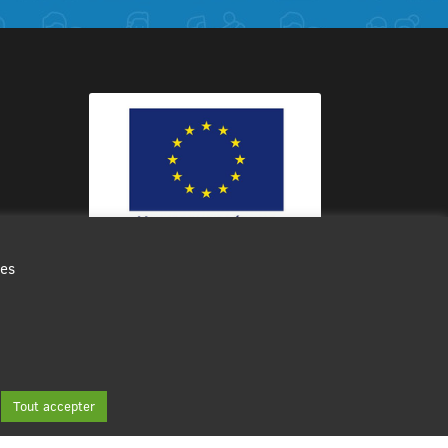
des
Ce site internet a été cofinancé par
l’Union européenne avec le Fonds
Européen de Développement Régional
à hauteur de 12 572€
Tout accepter
Contact
Plan du site
Mentions légales