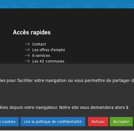
Accès rapides
Contact
Les offres d’emploi
E-services
Les 42 communes
Je vais en déchèterie
Les multi-accueils
Espace France Services
ies pour faciliter votre navigation ou vous permettre de partager 
Les séniors
L’infolettre Com’Vous
Le guide des activités
Plan du site
ies depuis votre navigateur. Notre site vous demandera alors à
 cookies
Lire la politique de confidentialité
Refuser
Accepter
Se connecter|Se déconnecter
Créer un compte utilisateur