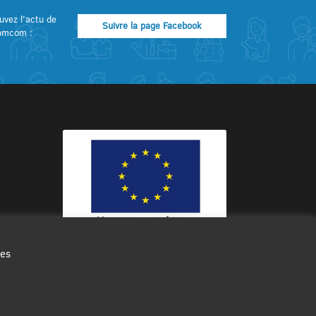
uvez l’actu de
Suivre la page Facebook
omcom :
des
Ce site internet a été cofinancé par
l’Union européenne avec le Fonds
Européen de Développement Régional
à hauteur de 12 572€