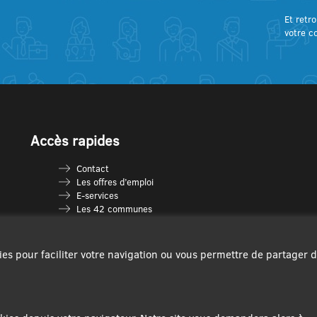
Et retro
votre c
Accès rapides
Contact
Les offres d’emploi
E-services
Les 42 communes
Je vais en déchèterie
Les multi-accueils
Espace France Services
ies pour faciliter votre navigation ou vous permettre de partager 
Les séniors
L’infolettre Com’Vous
Le guide des activités
Plan du site