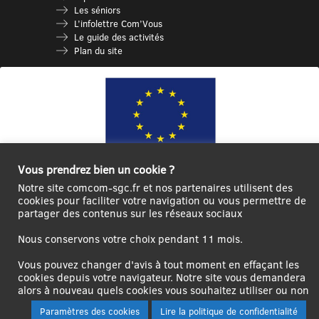
Les séniors
L’infolettre Com’Vous
Le guide des activités
Plan du site
Vous prendrez bien un cookie ?
Notre site comcom-sgc.fr et nos partenaires utilisent des
Ce site internet a été cofinancé par l’Union européenne avec le Fonds
cookies pour faciliter votre navigation ou vous permettre de
Européen de Développement Régional à hauteur de 12 572€
partager des contenus sur les réseaux sociaux
Se
Créer un
Contact
Plan
Mentions
Nous conservons votre choix pendant 11 mois.
connecter|Se
compte
du
légales
déconnecter
utilisateur
site
Vous pouvez changer d'avis à tout moment en effaçant les
cookies depuis votre navigateur. Notre site vous demandera
alors à nouveau quels cookies vous souhaitez utiliser ou non
Paramètres des cookies
Lire la politique de confidentialité