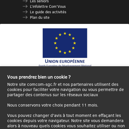
Les séniors
L’infolettre Com’Vous
Le guide des activités
Plan du site
Ce site internet a été cofinancé par l’Union européenne avec le Fonds
Vous prendrez bien un cookie ?
Européen de Développement Régional à hauteur de 12 572€
Notre site comcom-sgc.fr et nos partenaires utilisent des
Se
Créer un
Contact
Plan
Mentions
cookies pour faciliter votre navigation ou vous permettre de
partager des contenus sur les réseaux sociaux
connecter|Se
compte
du
légales
déconnecter
utilisateur
site
Nous conservons votre choix pendant 11 mois.
Vous pouvez changer d'avis à tout moment en effaçant les
cookies depuis votre navigateur. Notre site vous demandera
alors à nouveau quels cookies vous souhaitez utiliser ou non