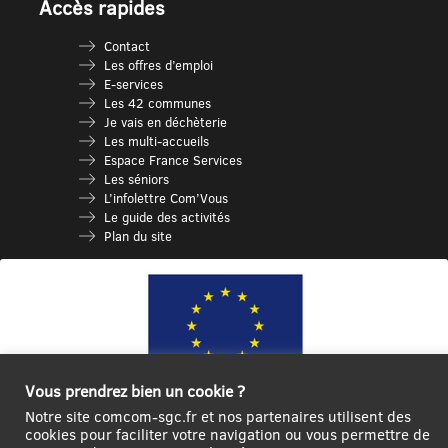
Accès rapides
Contact
Les offres d’emploi
E-services
Les 42 communes
Je vais en déchèterie
Les multi-accueils
Espace France Services
Les séniors
L’infolettre Com’Vous
Le guide des activités
Plan du site
Vous prendrez bien un cookie ?
Notre site comcom-sgc.fr et nos partenaires utilisent des
Ce site internet a été cofinancé par l’Union européenne avec le Fonds
cookies pour faciliter votre navigation ou vous permettre de