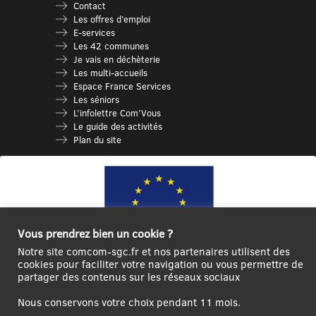
Contact
Les offres d’emploi
E-services
Les 42 communes
Je vais en déchèterie
Les multi-accueils
Espace France Services
Les séniors
L’infolettre Com’Vous
Le guide des activités
Plan du site
Vous prendrez bien un cookie ?
Notre site comcom-sgc.fr et nos partenaires utilisent des
cookies pour faciliter votre navigation ou vous permettre de
partager des contenus sur les réseaux sociaux
Ce site internet a été cofinancé par l’Union européenne avec le Fonds
Européen de Développement Régional à hauteur de 12 572€
Nous conservons votre choix pendant 11 mois.
Se
Créer un
Contact
Plan
Mentions