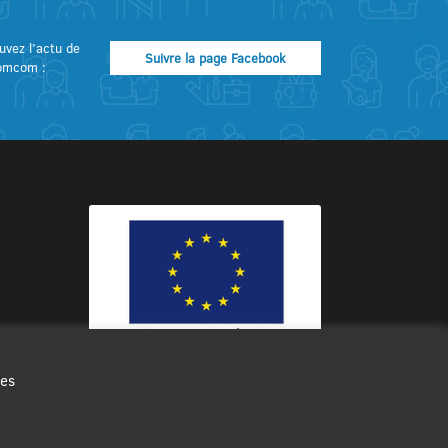
uvez l’actu de
Suivre la page Facebook
omcom :
des
Ce site internet a été cofinancé par
l’Union européenne avec le Fonds
Européen de Développement Régional
à hauteur de 12 572€