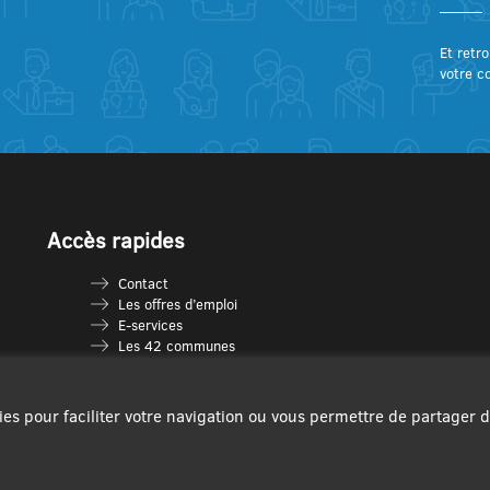
Et retro
votre c
Accès rapides
Contact
Les offres d’emploi
E-services
Les 42 communes
Je vais en déchèterie
Les multi-accueils
Espace France Services
ies pour faciliter votre navigation ou vous permettre de partager 
Les séniors
L’infolettre Com’Vous
Le guide des activités