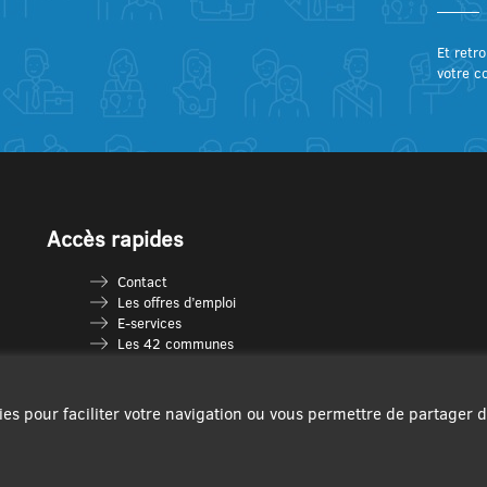
Et retro
votre c
Accès rapides
Contact
Les offres d’emploi
E-services
Les 42 communes
Je vais en déchèterie
Les multi-accueils
Espace France Services
ies pour faciliter votre navigation ou vous permettre de partager 
Les séniors
L’infolettre Com’Vous
Le guide des activités