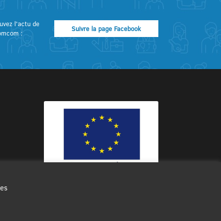
uvez l’actu de
Suivre la page Facebook
omcom :
des
Ce site internet a été cofinancé par
l’Union européenne avec le Fonds
Européen de Développement Régional
à hauteur de 12 572€